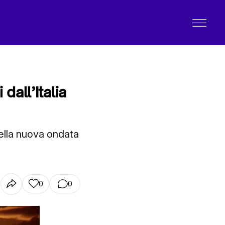
all’Italia
ella nuova ondata
0
0