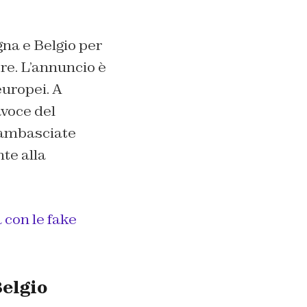
gna e Belgio per
ore. L’annuncio è
europei. A
avoce del
e ambasciate
te alla
 con le fake
Belgio