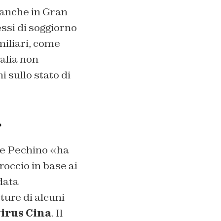
a anche in Gran
essi di soggiorno
miliari, come
talia non
i sullo stato di
»
che Pechino «ha
roccio in base ai
data
ture di alcuni
irus Cina
. Il