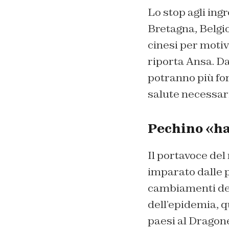
Lo stop agli ingr
Bretagna, Belgio
cinesi per motivi
riporta Ansa. Da
potranno più forn
salute necessari
Pechino «ha
Il portavoce del
imparato dalle p
cambiamenti dell
dell’epidemia, q
paesi al Dragon