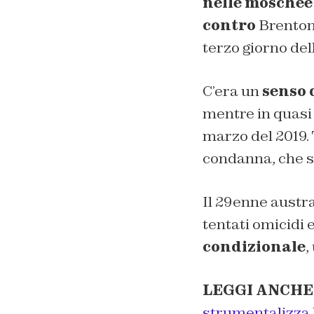
nelle moschee
contro
Brenton
terzo giorno del
C’era un
senso 
mentre in quasi 
marzo del 2019. 
condanna, che s
Il 29enne austral
tentati omicidi 
condizionale
,
LEGGI ANCHE
strumentalizza 