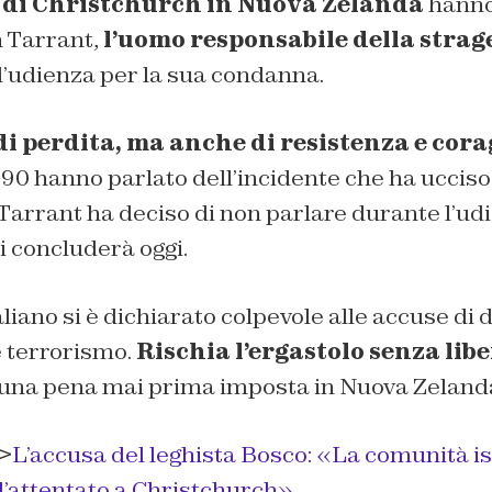
 di Christchurch in Nuova Zelanda
hann
 Tarrant,
l’uomo responsabile della strag
l’udienza per la sua condanna.
di perdita, ma anche di resistenza e cora
90 hanno parlato dell’incidente che ha ucciso
Tarrant ha deciso di non parlare durante l’ud
i concluderà oggi.
iano si è dichiarato colpevole alle accuse di d
e terrorismo.
Rischia l’ergastolo senza lib
 una pena mai prima imposta in Nuova Zeland
>
L’accusa del leghista Bosco: «La comunità i
l’attentato a Christchurch»