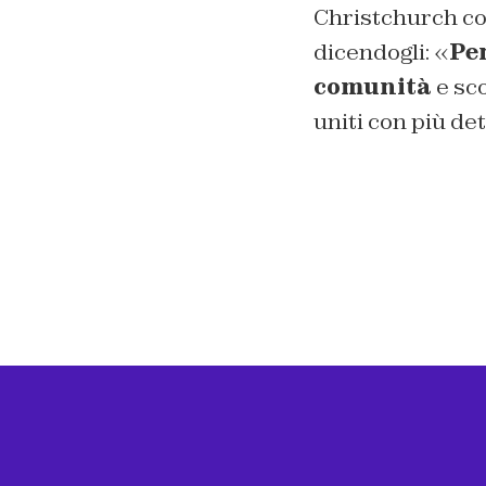
Christchurch con
dicendogli: «
Pen
comunità
e sco
uniti con più de