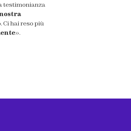
ua testimonianza
 nostra
 Ci hai reso più
mente
».