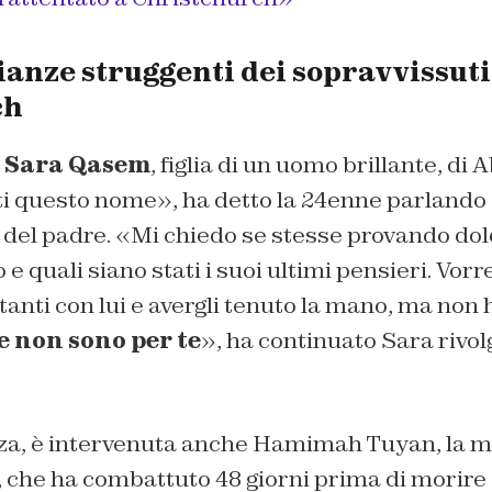
anze struggenti dei sopravvissuti
ch
è Sara Qasem
, figlia di un uomo brillante, di 
i questo nome», ha detto la 24enne parlando d
ta del padre. «Mi chiedo se stesse provando dol
e quali siano stati i suoi ultimi pensieri. Vorr
stanti con lui e avergli tenuto la mano, ma non 
e non sono per te
», ha continuato Sara rivol
za, è intervenuta anche Hamimah Tuyan, la mo
 che ha combattuto 48 giorni prima di morire 