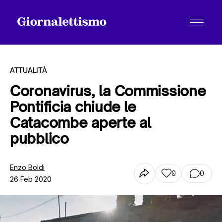
ATTUALITÀ
Coronavirus, la Commissione
Pontificia chiude le
Tutti gli articoli
Catacombe aperte al
pubblico
Chi siamo
Enzo Boldi
0
0
26 Feb 2020
Contatti