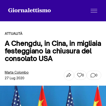
ATTUALITÀ
A Chengdu, in Cina, in migliaia
festeggiano la chiusura del
Tutti gli articoli
consolato USA
Chi siamo
Marta Colombo
0
0
27 Lug 2020
Contatti