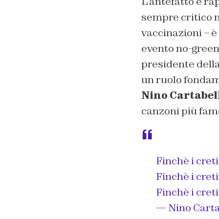
L’antefatto è ra
sempre critico n
vaccinazioni – è
evento no-green 
presidente dell
un ruolo fondame
Nino Cartabel
canzoni più famo
Finchè i cret
Finchè i cret
Finchè i cret
— Nino Carta