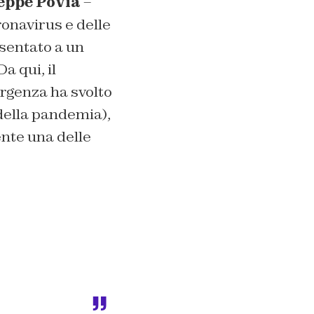
eppe Povia
–
ronavirus e delle
esentato a un
a qui, il
ergenza ha svolto
 della pandemia),
ente una delle