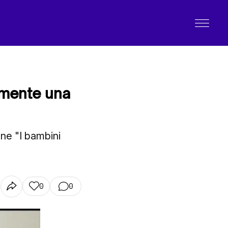
almente una
ne "I bambini
0
0