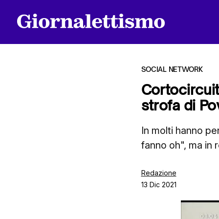
SOCIAL NETWORK
Cortocircuit
strofa di Po
Tutti gli articoli
In molti hanno pe
fanno oh", ma in re
Chi siamo
Redazione
13 Dic 2021
Contatti