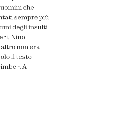
e uomini che
entati sempre più
uni degli insulti
eri, Nino
 altro non era
lo il testo
Gimbe -.
A