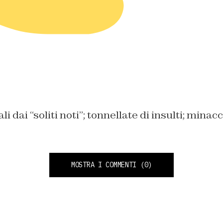
i dai “soliti noti”; t
onnellate di insulti; m
inacc
MOSTRA I COMMENTI
(0)