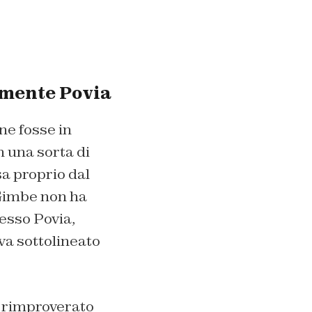
almente Povia
ne fosse in
n una sorta di
sa proprio dal
 Gimbe non ha
tesso Povia,
va sottolineato
e rimproverato