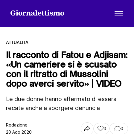
ATTUALITÀ
Il racconto di Fatou e Adjisam:
«Un cameriere si è scusato
Tutti gli articoli
con il ritratto di Mussolini
dopo averci servito» | VIDEO
Chi siamo
Le due donne hanno affermato di essersi
recate anche a sporgere denuncia
Contatti
Redazione
0
0
20 Ago 2020