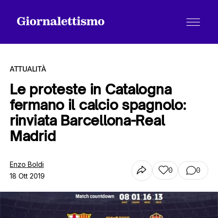
ATTUALITÀ
Le proteste in Catalogna
fermano il calcio spagnolo:
Tutti gli articoli
rinviata Barcellona-Real
Madrid
Chi siamo
Enzo Boldi
0
0
18 Ott 2019
Contatti