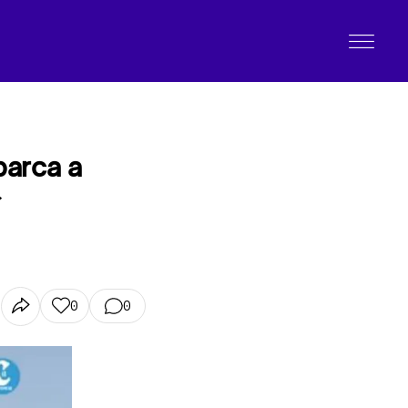
 barca a
»
0
0