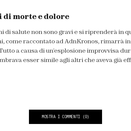
 di morte e dolore
i di salute non sono gravi e si riprenderà in q
hi, come raccontato ad
AdnKronos,
rimarrà in
 Tutto a causa di un’esplosione improvvisa du
brava esser simile agli altri che aveva già ef
MOSTRA I COMMENTI
(0)