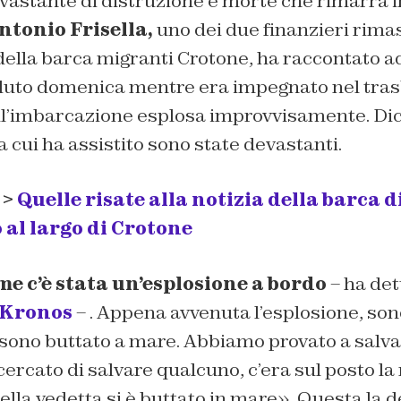
vastante di distruzione e morte che rimarrà i
ntonio Frisella,
uno dei due finanzieri rimast
della barca migranti Crotone, ha raccontato a
duto domenica mentre era impegnato nel tras
l’imbarcazione esplosa improvvisamente. Dice
 cui ha assistito sono state devastanti.
 >
Quelle risate alla notizia della barca 
 al largo di Crotone
mme
c’è stata un’esplosione a bordo
– ha de
Kronos
– . Appena avvenuta l’esplosione, son
i sono buttato a mare. Abbiamo provato a salva
rcato di salvare qualcuno, c’era sul posto la 
lla vedetta si è buttato in mare». Questa la d