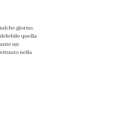
ualche giorno.
delebile quella
rante un
fettuato nella