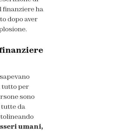
Il finanziere ha
to dopo aver
plosione.
 finanziere
 sapevano
 tutto per
persone sono
 tutte da
ottolineando
sseri umani,