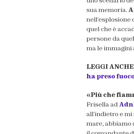
uno scenario de
sua memoria.
A
nell’esplosione 
quel che è acca
persone da quel
ma le immagini a
LEGGI ANCHE
ha preso fuoco
«Più che fia
Frisella ad
Adn
all’indietro e m
mare, abbiamo ce
il comandante de