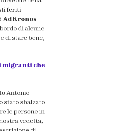
ndelebile nella
i feriti
d
AdKronos
bordo di alcune
 di stare bene,
di migranti che
tto Antonio
o stato sbalzato
re le persone in
nostra vedetta,
escrizione di