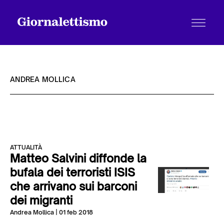
ANDREA MOLLICA
Tutti gli articoli
ATTUALITÀ
Chi siamo
Matteo Salvini diffonde la
bufala dei terroristi ISIS
che arrivano sui barconi
Contatti
dei migranti
Andrea Mollica
| 01 feb 2018