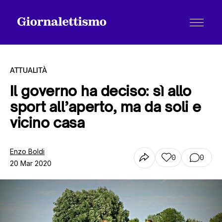
ATTUALITÀ
Il governo ha deciso: sì allo
sport all’aperto, ma da soli e
Tutti gli articoli
vicino casa
Chi siamo
Enzo Boldi
0
0
20 Mar 2020
Contatti