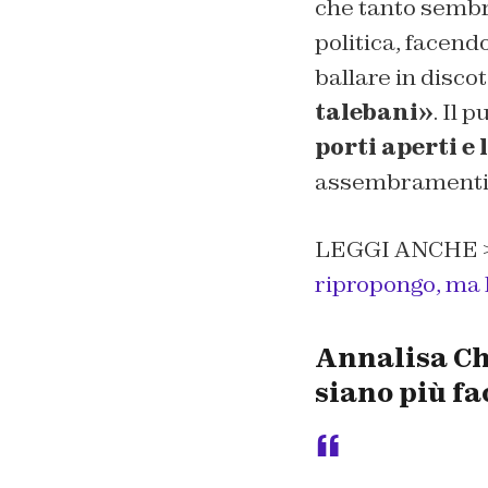
che tanto sembra
politica, facend
ballare in disco
talebani»
. Il 
porti aperti e
assembramenti in
LEGGI ANCHE 
ripropongo, ma l
Annalisa Chi
siano più fa