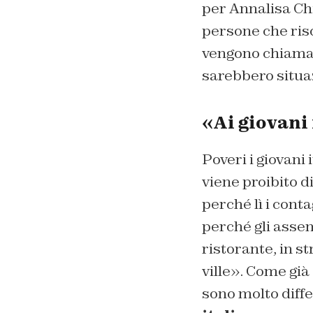
per Annalisa Chi
persone che risc
vengono chiamati
sarebbero situa
«Ai giovani 
Poveri i giovani 
viene proibito d
perché lì i cont
perché gli assem
ristorante, in s
ville». Come già 
sono molto diffe