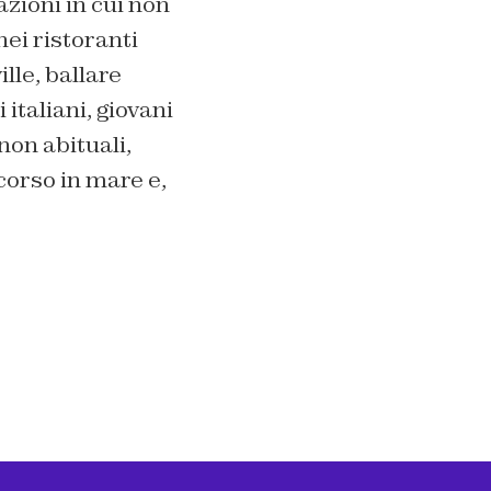
azioni in cui non
ei ristoranti
le, ballare
italiani, giovani
 non abituali,
corso in mare e,