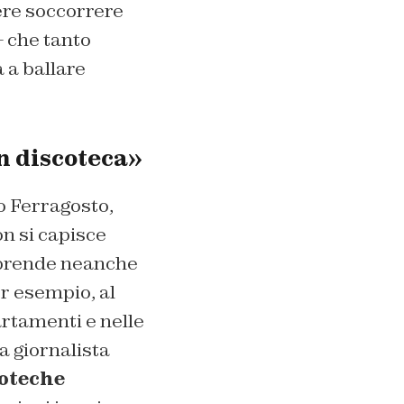
ere soccorrere
– che tanto
 a ballare
in discoteca»
po Ferragosto,
on si capisce
omprende neanche
er esempio, al
artamenti e nelle
la giornalista
oteche