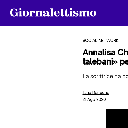
SOCIAL NETWORK
Annalisa Ch
talebani» p
Tutti gli articoli
La scrittrice ha c
Chi siamo
Ilaria Roncone
21 Ago 2020
Contatti