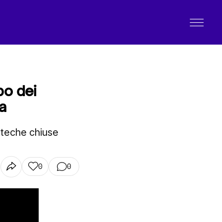
po dei
a
coteche chiuse
0
0