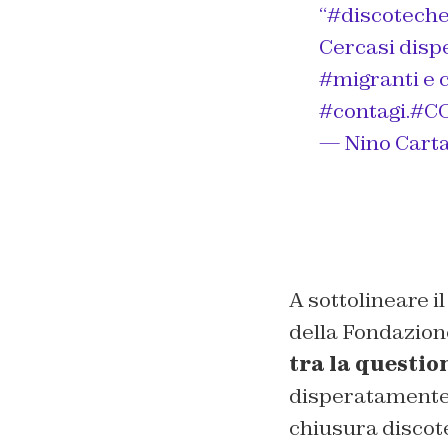
“
#discotech
Cercasi disp
#migranti
e 
#contagi
.
#CO
— Nino Carta
A sottolineare il
della Fondazio
tra la questio
disperatamente i
chiusura discot