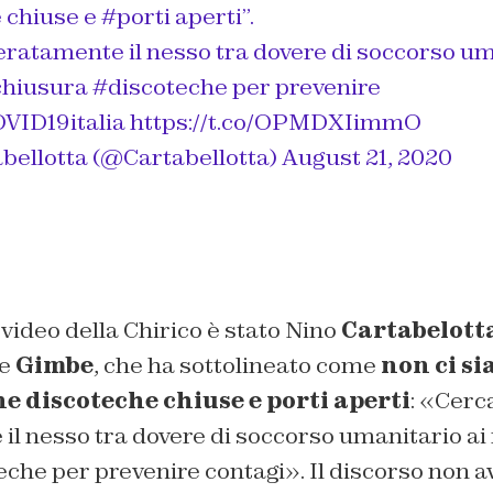
e
chiuse e
#porti
aperti”.
eratamente il nesso tra dovere di soccorso um
chiusura
#discoteche
per prevenire
VID19italia
https://t.co/OPMDXIimmO
bellotta (@Cartabellotta)
August 21, 2020
 video della Chirico è stato Nino
Cartabelott
ne
Gimbe
, che ha sottolineato come
non ci si
ne discoteche chiuse e porti aperti
: «Cerc
l nesso tra dovere di soccorso umanitario ai 
eche per prevenire contagi». Il discorso non 