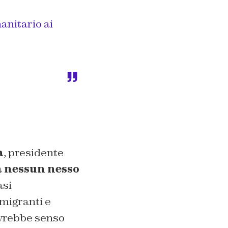
anitario ai
a
, presidente
a nessun nesso
asi
migranti e
avrebbe senso