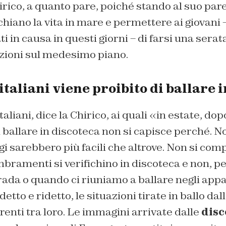
rico, a quanto pare, poiché stando al suo par
hiano la vita in mare e permettere ai giovani 
 in causa in questi giorni – di farsi una serata
zioni sul medesimo piano.
italiani viene proibito di ballare 
italiani, dice la Chirico, ai quali «in estate, do
i ballare in discoteca non si capisce perché. N
agi sarebbero più facili che altrove. Non si c
bramenti si verifichino in discoteca e non, p
trada o quando ci riuniamo a ballare negli app
detto e ridetto, le situazioni tirate in ballo dal
renti tra loro. Le immagini arrivate dalle
disc