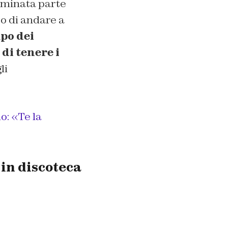
erminata parte
o di andare a
po dei
 di tenere i
li
o: «Te la
 in discoteca