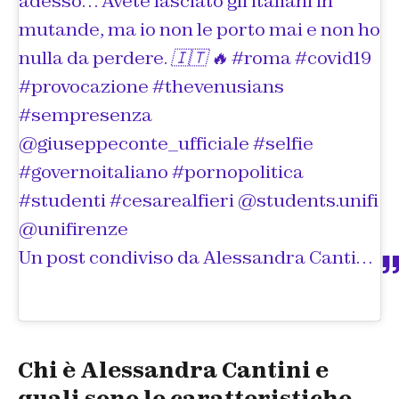
adesso… Avete lasciato gli italiani in
mutande, ma io non le porto mai e non ho
nulla da perdere. 🇮🇹 🔥 #roma #covid19
#provocazione #thevenusians
#sempresenza
@giuseppeconte_ufficiale #selfie
#governoitaliano #pornopolitica
#studenti #cesarealfieri @students.unifi
@unifirenze
Un post condiviso da
Alessandra Cantini
(@o
Chi è Alessandra Cantini e
quali sono le caratteristiche