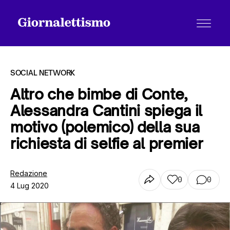
SOCIAL NETWORK
Altro che bimbe di Conte,
Alessandra Cantini spiega il
Tutti gli articoli
motivo (polemico) della sua
richiesta di selfie al premier
Chi siamo
Redazione
0
0
4 Lug 2020
Contatti