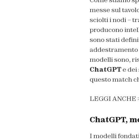
Come stiamo spie
messe sul tavolo
sciolti i nodi – 
producono intelli
sono stati definit
addestramento c
modelli sono, r
ChatGPT
e dei 
questo match che
LEGGI ANCHE 
ChatGPT, mod
I modelli fondati