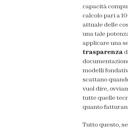
capacità computa
calcolo pari a 1
attuale delle c
una tale potenza
applicare una se
trasparenza
d
documentazione 
modelli fondativ
scattano quando
vuol dire, ovvi
tutte quelle te
quanto fatturan
Tutto questo, s