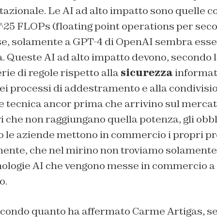
zionale. Le AI ad alto impatto sono quelle co
0^25 FLOPs (floating point operations per seco
ose, solamente a GPT-4 di OpenAI sembra esse
. Queste AI ad alto impatto devono, secondo l’
rie di regole rispetto alla
sicurezza
informati
ei processi di addestramento e alla condivisi
tecnica ancor prima che arrivino sul mercato.
i che non raggiungano quella potenza, gli obbli
 le aziende mettono in commercio i propri pr
amente, che nel mirino non troviamo solamen
cnologie AI che vengono messe in commercio a
o.
econdo quanto ha affermato Carme Artigas, se