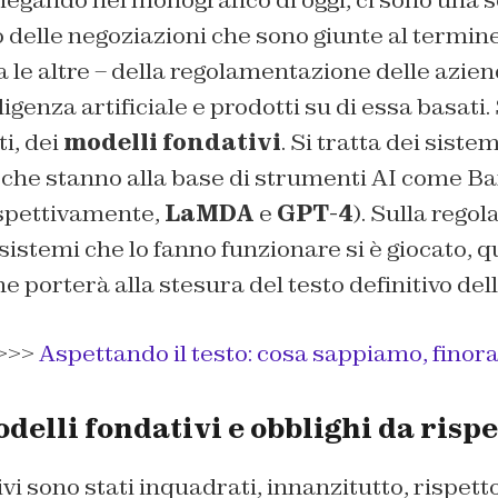
gando nel monografico di oggi, ci sono una se
 delle negoziazioni che sono giunte al termine
tra le altre – della regolamentazione delle azie
genza artificiale e prodotti su di essa basati.
i, dei
modelli fondativi
. Si tratta dei sistem
he stanno alla base di strumenti AI come Ba
ispettivamente,
LaMDA
e
GPT-4
). Sulla rego
sistemi che lo fanno funzionare si è giocato, q
 porterà alla stesura del testo definitivo dell
>>>
Aspettando il testo: cosa sappiamo, finora,
elli fondativi e obblighi da risp
vi sono stati inquadrati, innanzitutto, rispetto