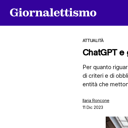
ATTUALITÀ
ChatGPT e gl
Tutti gli articoli
Per quanto riguard
di criteri e di ob
entità che mettono
Chi siamo
Ilaria Roncone
11 Dic 2023
Contatti