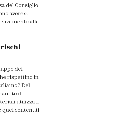
za del Consiglio
ono avere».
lusivamente alla
 rischi
luppo dei
che rispettino in
parliamo? Del
antito il
riali utilizzati
e quei contenuti