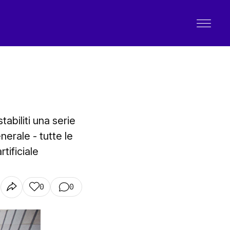
tabiliti una serie
nerale - tutte le
tificiale
0
0