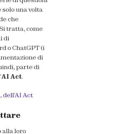
rie di questioni
 solo una volta
nde che
 Si tratta, come
i di
rd o ChatGPT (i
lamentazione di
uindi, parte di
’
AI Act
.
 dell’AI Act
ettare
 alla loro