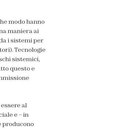
 che modo hanno
suna maniera ai
da i sistemi per
tori). Tecnologie
schi sistemici,
utto questo e
Commissione
 essere al
iale e – in
he producono