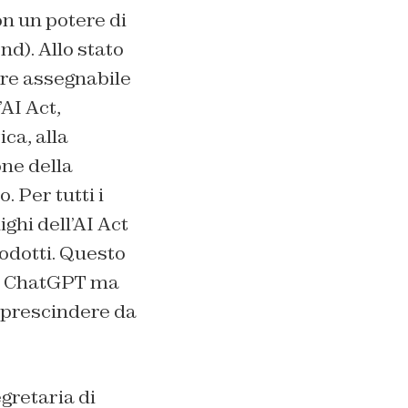
n un potere di
nd). Allo stato
re assegnabile
AI Act,
ca, alla
one della
 Per tutti i
ghi dell’AI Act
odotti. Questo
te ChatGPT ma
 prescindere da
gretaria di