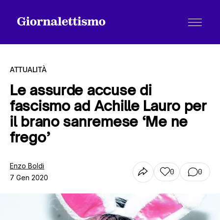
ATTUALITÀ
Le assurde accuse di
fascismo ad Achille Lauro per
Tutti gli articoli
il brano sanremese ‘Me ne
frego’
Chi siamo
Enzo Boldi
0
0
7 Gen 2020
Contatti