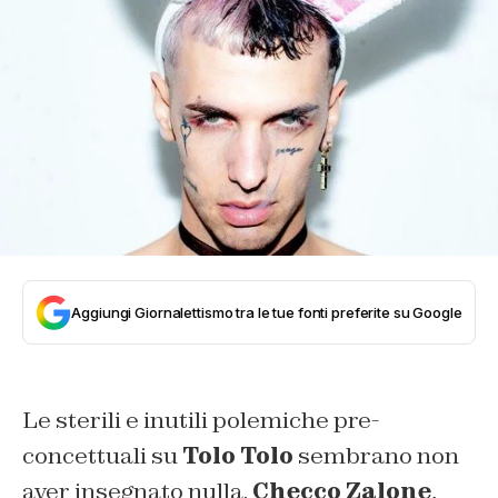
Aggiungi Giornalettismo tra le tue fonti preferite su Google
Le sterili e inutili polemiche pre-
concettuali su
Tolo Tolo
sembrano non
aver insegnato nulla.
Checco Zalone
,