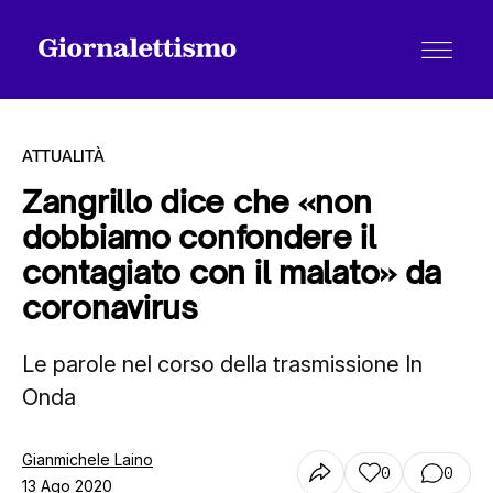
ATTUALITÀ
Zangrillo dice che «non
dobbiamo confondere il
Tutti gli articoli
contagiato con il malato» da
coronavirus
Chi siamo
Le parole nel corso della trasmissione In
Onda
Contatti
Gianmichele Laino
0
0
13 Ago 2020