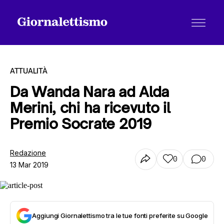
ATTUALITÀ
Da Wanda Nara ad Alda
Merini, chi ha ricevuto il
Tutti gli articoli
Premio Socrate 2019
Chi siamo
Redazione
0
0
13 Mar 2019
Contatti
Aggiungi Giornalettismo tra le tue fonti preferite su Google