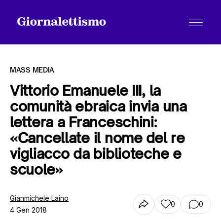
MASS MEDIA
Vittorio Emanuele III, la
comunità ebraica invia una
Tutti gli articoli
lettera a Franceschini:
«Cancellate il nome del re
Chi siamo
vigliacco da biblioteche e
scuole»
Contatti
Gianmichele Laino
0
0
4 Gen 2018