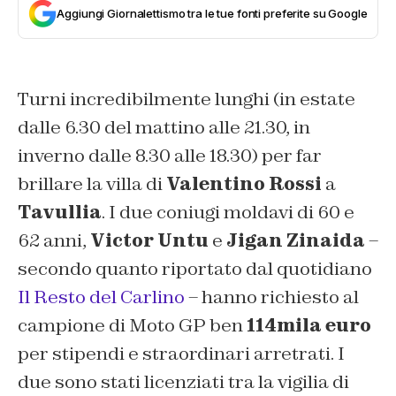
Aggiungi Giornalettismo tra le tue fonti preferite su Google
Turni incredibilmente lunghi (in estate
dalle 6.30 del mattino alle 21.30, in
inverno dalle 8.30 alle 18.30) per far
brillare la villa di
Valentino Rossi
a
Tavullia
. I due coniugi moldavi di 60 e
62 anni,
Victor Untu
e
Jigan Zinaida
–
secondo quanto riportato dal quotidiano
Il Resto del Carlino
– hanno richiesto al
campione di Moto GP ben
114mila euro
per stipendi e straordinari arretrati. I
due sono stati licenziati tra la vigilia di