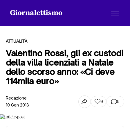
ATTUALITÀ
Valentino Rossi, gli ex custodi
della villa licenziati a Natale
Tutti gli articoli
dello scorso anno: «Ci deve
114mila euro»
Chi siamo
Redazione
0
0
10 Gen 2018
Contatti