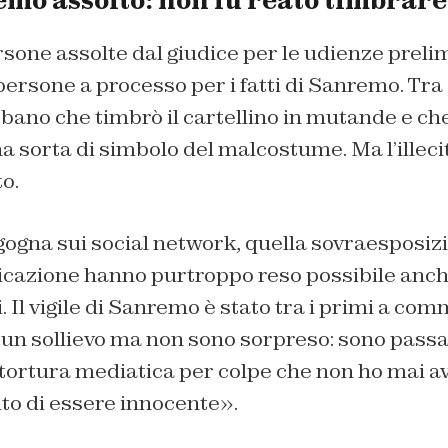
emo assolto: non fu reato timbrar
rsone assolte dal giudice per le udienze preli
 persone a processo per i fatti di Sanremo. Tra
urbano che timbrò il cartellino in mutande e c
a sorta di simbolo del malcostume. Ma l’illecit
o.
gogna sui social network, quella sovraesposizi
cazione hanno purtroppo reso possibile anch
Il vigile di Sanremo è stato tra i primi a com
 un sollievo ma non sono sorpreso: sono passa
tortura mediatica per colpe che non ho mai av
o di essere innocente».