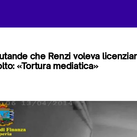
 mutande che Renzi voleva licenzia
olto: «Tortura mediatica»