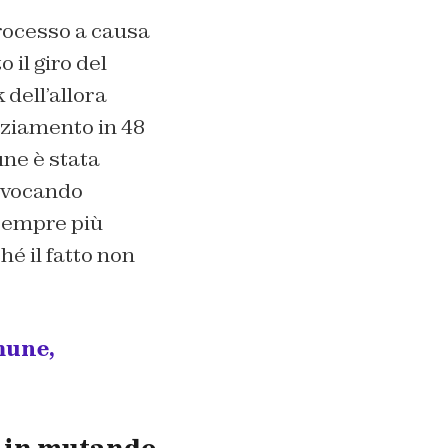
rocesso a causa
 il giro del
dell’allora
nziamento in 48
ne è stata
rovocando
 sempre più
hé il fatto non
mune,