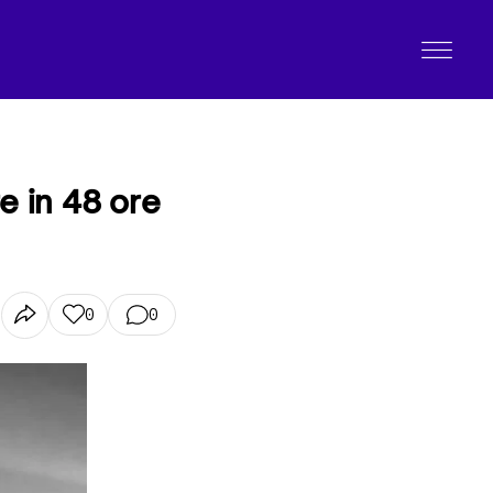
re in 48 ore
0
0