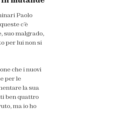
e in mutande
minari Paolo
 queste c’è
he, suo malgrado,
o per lui non si
one che i nuovi
e per le
mentare la sua
ti ben quattro
uto, ma io ho