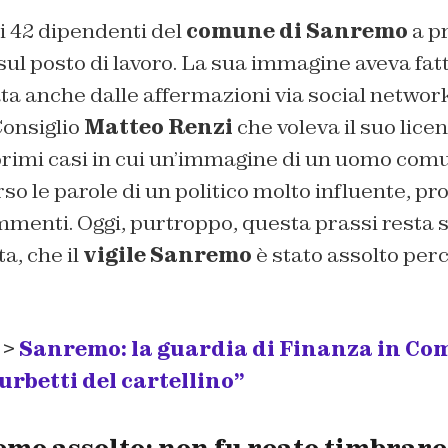
i 42 dipendenti del
comune di Sanremo
a p
ul posto di lavoro. La sua immagine aveva fatto
a anche dalle affermazioni via social network 
onsiglio
Matteo Renzi
che voleva il suo lice
primi casi in cui un’immagine di un uomo comu
so le parole di un politico molto influente, p
ommenti. Oggi, purtroppo, questa prassi resta
a, che il
vigile Sanremo
è stato assolto perc
 >
Sanremo: la guardia di Finanza in Co
urbetti del cartellino”