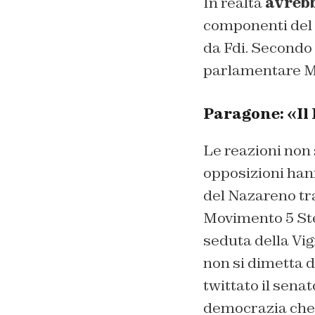
In realtà
avrebb
componenti del M
da Fdi. Secondo
parlamentare M
Paragone: «Il 
Le reazioni non 
opposizioni hann
del Nazareno tra 
Movimento 5 St
seduta della Vig
non si dimetta d
twittato il sena
democrazia che i