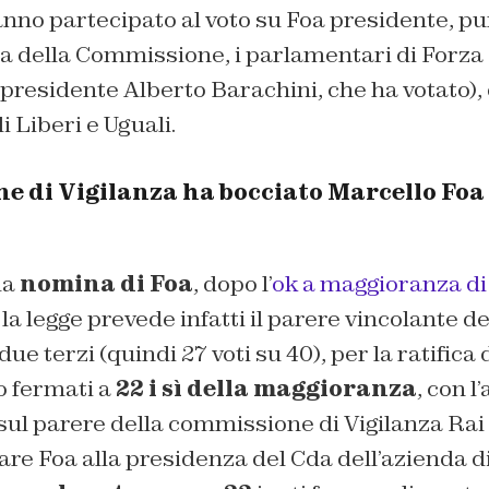
anno partecipato al voto su Foa presidente, p
la della Commissione, i parlamentari di Forza I
 presidente Alberto Barachini, che ha votato), 
 Liberi e Uguali.
e di Vigilanza ha bocciato Marcello Foa
la
nomina di Foa
, dopo l’
ok a maggioranza di 
: la legge prevede infatti il parere vincolante de
e terzi (quindi 27 voti su 40), per la ratifica d
no fermati a
22 i sì della maggioranza
, con l
a, sul parere della commissione di Vigilanza Ra
e Foa alla presidenza del Cda dell’azienda di