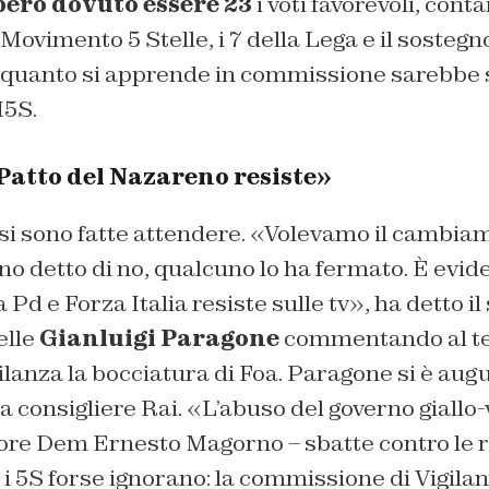
ero dovuto essere 23
i voti favorevoli, conta
ovimento 5 Stelle, i 7 della Lega e il sostegn
 quanto si apprende in commissione sarebbe 
5S.
Patto del Nazareno resiste»
si sono fatte attendere. «Volevamo il cambiam
o detto di no, qualcuno lo ha fermato. È evide
Pd e Forza Italia resiste sulle tv», ha detto il
elle
Gianluigi Paragone
commentando al te
ilanza la bocciatura di Foa. Paragone si è aug
a consigliere Rai. «L’abuso del governo giallo-
tore Dem Ernesto Magorno – sbatte contro le r
 5S forse ignorano: la commissione di Vigilan