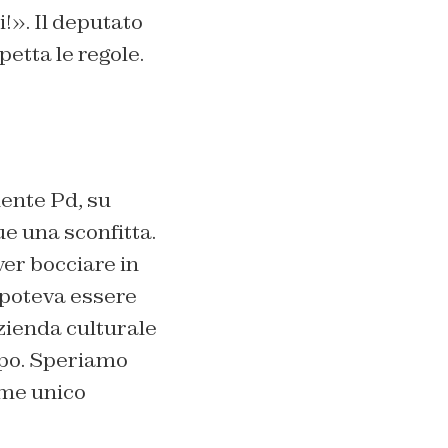
!». Il deputato
petta le regole.
nente Pd, su
e una sconfitta.
ver bocciare in
 poteva essere
zienda culturale
apo. Speriamo
ome unico