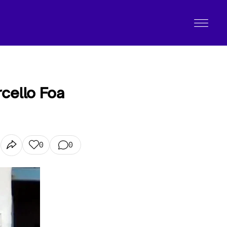
cello Foa
0
0