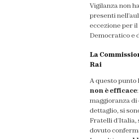
Vigilanza non h
presenti nell’au
eccezione per il
Democratico e di
La Commission
Rai
A questo punto 
non è efficace
maggioranza di du
dettaglio, si so
Fratelli d’Itali
dovuto confermar