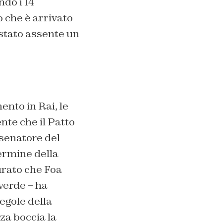
ndo i 14
o che è arrivato
stato assente un
ento in Rai, le
nte che il Patto
 senatore del
rmine della
urato che Foa
verde – ha
egole della
za boccia la