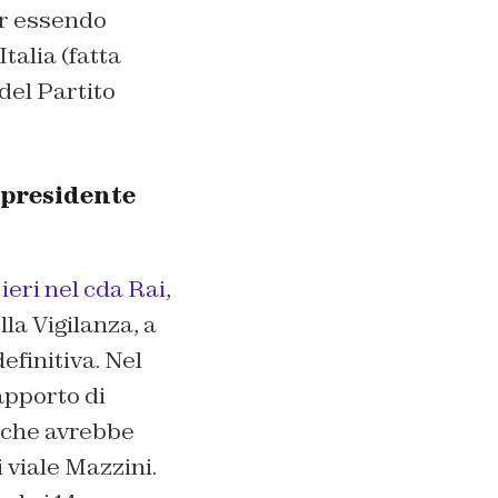
ur essendo
talia (fatta
del Partito
 presidente
ieri nel cda Rai
,
lla Vigilanza, a
efinitiva. Nel
’apporto di
i che avrebbe
 viale Mazzini.