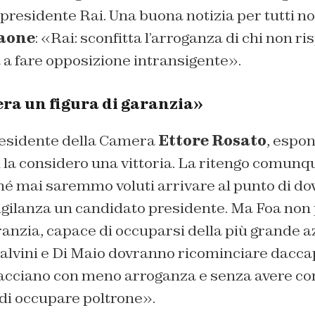
presidente Rai. Una buona notizia per tutti noi
aone
: «Rai: sconfitta l’arroganza di chi non ris
 a fare opposizione intransigente».
era un figura di garanzia»
presidente della Camera
Ettore Rosato
, espo
la considero una vittoria. La ritengo comunqu
hé mai saremmo voluti arrivare al punto di do
ilanza un candidato presidente. Ma Foa non
ranzia, capace di occuparsi della più grande a
Salvini e Di Maio dovranno ricominciare dacc
 facciano con meno arroganza e senza avere c
 di occupare poltrone».