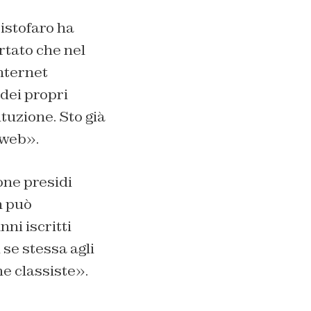
istofaro ha
tato che nel
nternet
dei propri
tuzione. Sto già
 web».
one presidi
n può
ni iscritti
 se stessa agli
me classiste».