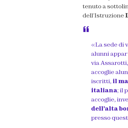
tenuto a sottoli
dell’Istruzione
«La sede di vi
alunni appart
via Assarotti
accoglie alun
iscritti,
il m
italiana
; il
accoglie, in
dell’alta b
presso queste 