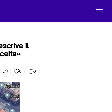
scrive il
scelta»
0
0