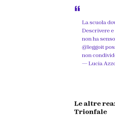
La scuola do
Descrivere e
non ha senso.
@leggoit
poss
non condivi
— Lucia Azzo
Le altre rea
Trionfale