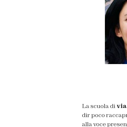
La scuola di
via
dir poco raccapr
alla voce present