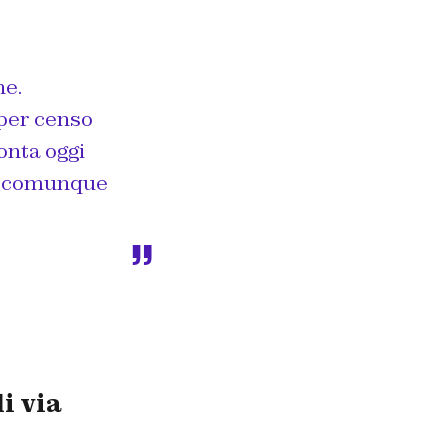
ne.
 per censo
onta oggi
he comunque
i via