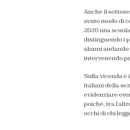
Anche il sottose
avuto modo di c
2020 una scuola 
distinguendo i p
alunni andando c
intervenendo pe
Sulla vicenda è 
italiani della s
evidenziare event
poiché, tra l’alt
occhi di chi legg