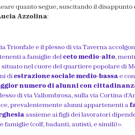
neare quanto segue, suscitando il disappunto 
Lucia Azzolina
:
a Trionfale e il plesso di via Taverna accolgono
enenti a famiglie del
ceto medio-alto
, mentr
, situato nel cuore del quartiere popolare di 
ni di
estrazione sociale medio-bassa
e cont
aggior numero di alunni con cittadinan
 plesso di via Vallombrosa, sulla via Cortina d
vece, prevalentemente alunni appartenenti a
f
orghesia
assieme ai figli dei lavoratori dipend
famiglie (colf, badanti, autisti, e simili)».