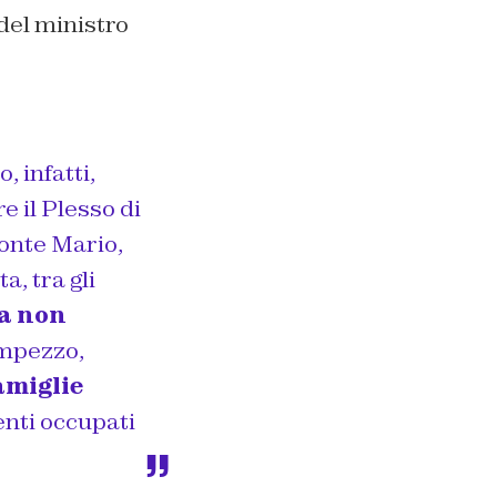
del ministro
, infatti,
e il Plesso di
Monte Mario,
a, tra gli
za non
’Ampezzo,
amiglie
enti occupati