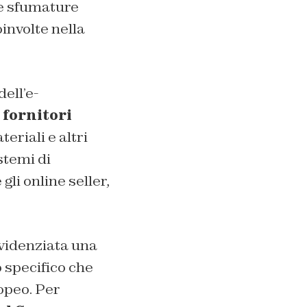
ie sfumature
involte nella
ell’e-
i
fornitori
eriali e altri
istemi di
li online seller,
evidenziata una
o specifico che
ropeo. Per