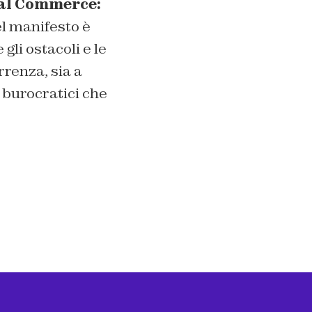
al Commerce:
el manifesto è
li ostacoli e le
renza, sia a
 burocratici che