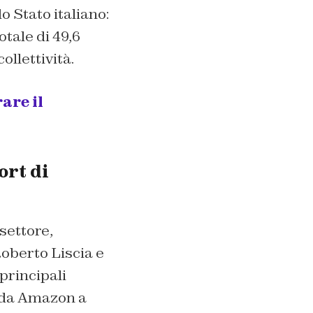
o Stato italiano:
otale di 49,6
ollettività.
are il
ort di
settore,
oberto Liscia e
 principali
, da Amazon a