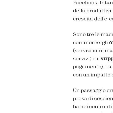
Facebook. Intant
della produttiv
crescita dell’e
Sono tre le macr
commerce: gli
o
(servizi informa
servizi) e il
supp
pagamento). La m
con un impatto da
Un passaggio cru
presa di coscien
ha nei confronti 