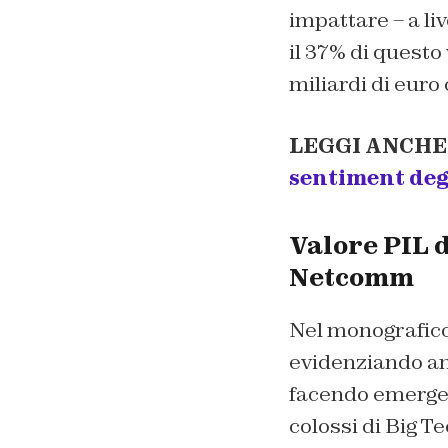
impattare – a liv
il 37% di questo 
miliardi di euro 
LEGGI ANCHE
sentiment degl
Valore PIL d
Netcomm
Nel monografico
evidenziando an
facendo emergere 
colossi di Big 