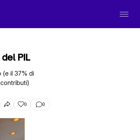
 del PIL
o (e il 37% di
contributi)
0
0