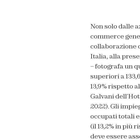
Non solo dalle az
commerce genera
collaborazione c
Italia, alla pre
– fotografa un q
superiori a 133,6
13,9% rispetto al
Galvani dell’Hot
2022). Gli impieg
occupati totali 
(il 13,2% in più 
deve essere ass