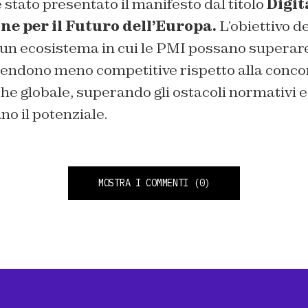
 stato presentato il manifesto dal titolo
Digit
one per il Futuro dell’Europa.
L’obiettivo d
 un ecosistema in cui le PMI possano superare g
rendono meno competitive rispetto alla concor
che globale, superando gli ostacoli normativi e
no il potenziale.
MOSTRA I COMMENTI
(0)