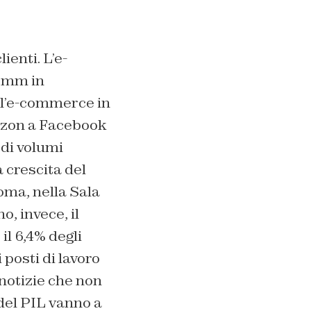
ienti. L’e-
comm in
ell’e-commerce in
mazon a Facebook
 di volumi
a crescita del
Roma, nella Sala
, invece, il
il 6,4% degli
 posti di lavoro
 notizie che non
del PIL vanno a