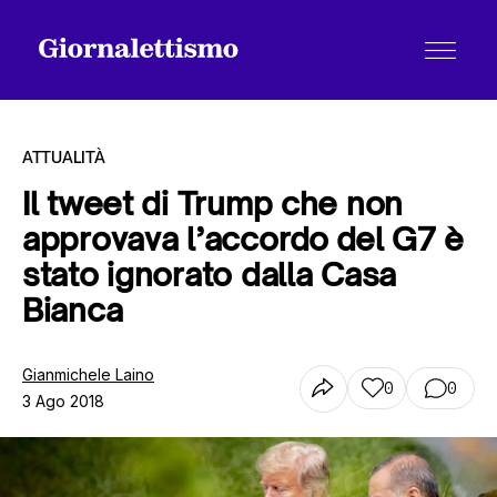
ATTUALITÀ
Il tweet di Trump che non
approvava l’accordo del G7 è
Tutti gli articoli
stato ignorato dalla Casa
Bianca
Chi siamo
Gianmichele Laino
0
0
3 Ago 2018
Contatti