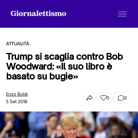
ATTUALITÀ
Trump si scaglia contro Bob
Woodward: «Il suo libro è
Tutti gli articoli
basato su bugie»
Chi siamo
Enzo Boldi
0
0
5 Set 2018
Contatti