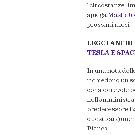
“
circostanze lim
spiega
Mashabl
prossimi mesi.
LEGGI ANCHE
TESLA E SPAC
In una nota del
richiedono un s
considerevole pe
nell’amministraz
predecessore Bar
questo argoment
Bianca.