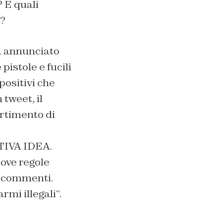
 E quali
a?
ha annunciato
istole e fucili
positivi che
tweet, il
rtimento di
TIVA IDEA.
ove regole
 commenti.
rmi illegali
“.