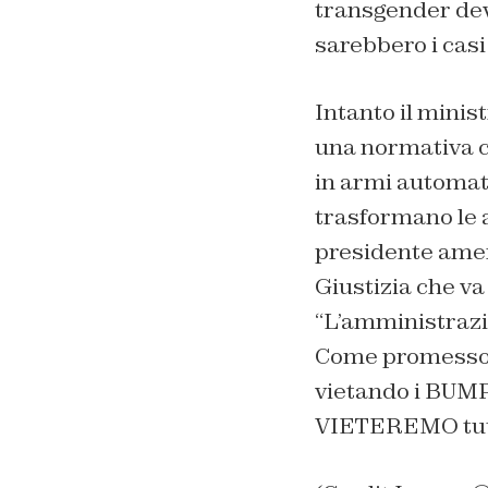
transgender dev
sarebbero i casi 
Intanto il minis
una normativa ch
in armi automati
trasformano le 
presidente amer
Giustizia che va
“
L’amministrazi
Come promesso, 
vietando i BUM
VIETEREMO tutti 