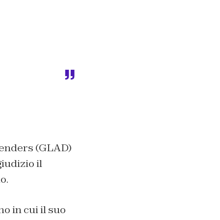
fenders (GLAD)
udizio il
o.
o in cui il suo