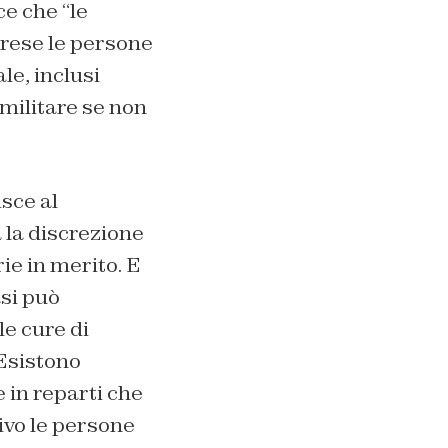
ce che “le
prese le persone
e, inclusi
 militare se non
sce al
 la discrezione
ie in merito. E
asi può
le cure di
 Esistono
e in reparti che
ivo le persone