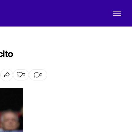
cito
0
0