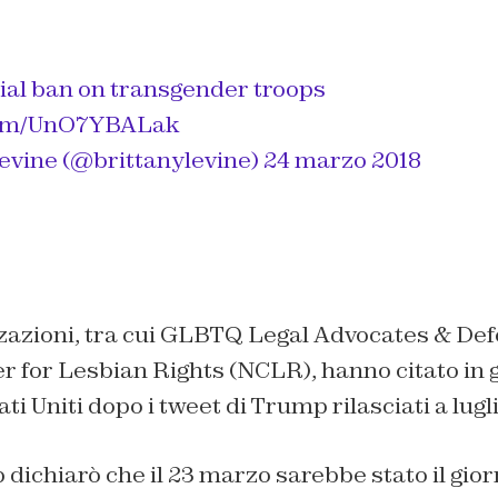
cial ban on transgender troops
.com/UnO7YBALak
evine (@brittanylevine)
24 marzo 2018
zazioni, tra cui GLBTQ Legal Advocates & De
r for Lesbian Rights (NCLR), hanno citato in gi
ti Uniti dopo i tweet di Trump rilasciati a lugli
dichiarò che il 23 marzo sarebbe stato il giorn