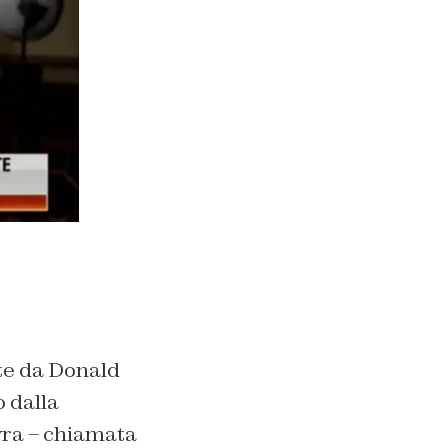
ate da Donald
o dalla
vra – chiamata