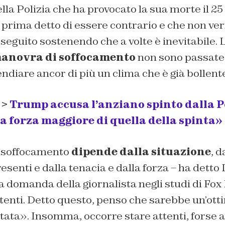
lla Polizia che ha provocato la sua morte il 2
 prima detto di essere contrario e che non ve
oseguito sostenendo che a volte è inevitabile. 
anovra di soffocamento
non sono passate 
endiare ancor di più un clima che è già bollent
 >
Trump accusa l’anziano spinto dalla Po
 forza maggiore di quella della spinta»
 soffocamento
dipende dalla situazione
, 
senti e dalla tenacia e dalla forza – ha dett
 domanda della giornalista negli studi di
Fox
tenti. Detto questo, penso che sarebbe un’otti
etata». Insomma, occorre stare attenti, forse