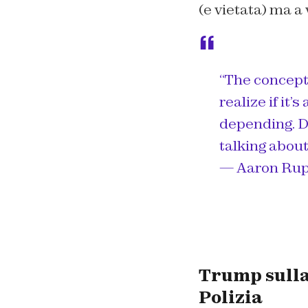
(e vietata) ma a
“The concept
realize if it’s 
depending. D
talking abou
— Aaron Rup
Trump sulla
Polizia