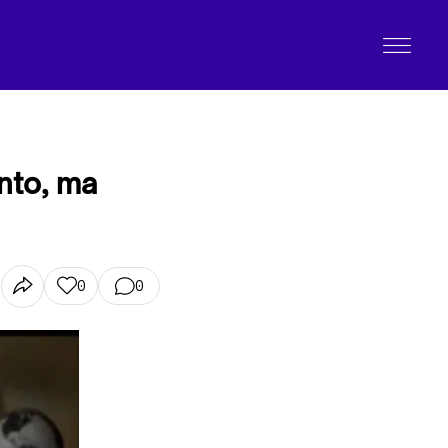
nto, ma
0
0