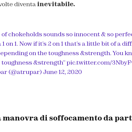
 volte diventa
inevitabile.
 of chokeholds sounds so innocent & so perfe
a 1 on 1. Now if it’s 2 on 1 that’s a little bit of a d
epending on the toughness &strength. You kn
t toughness &strength”
pic.twitter.com/3Nb
ar (@atrupar)
June 12, 2020
 manovra di soffocamento da part