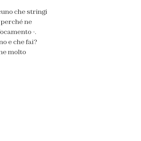
cuno che stringi
, perché ne
focamento -.
no e che fai?
one molto