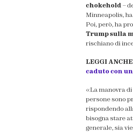
chokehold
– de
Minneapolis, ha
Poi, però, ha pr
Trump sulla m
rischiano di inc
LEGGI ANCHE
caduto con una
«La manovra di
persone sono pre
rispondendo alla
bisogna stare at
generale, sia vi