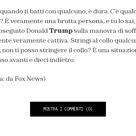
quando ti batti con qualcuno, è dura. C’è qual
fai? È veramente una brutta persona, e tu lo sai
roseguito Donald
Trump
sulla manovra di sof
gente veramente cattiva. Stringi al collo qualcu
, non ti posso stringere il collo? È una situazi
sso avanti e dieci indietro.
na: da Fox News)
MOSTRA I COMMENTI
(0)