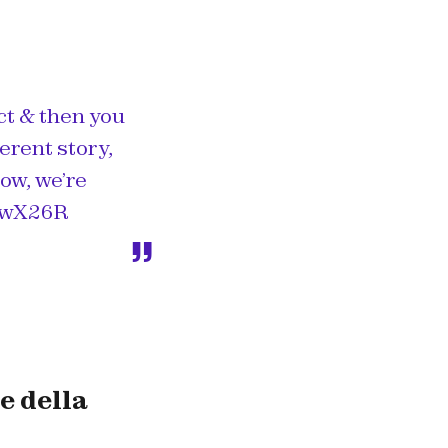
ct & then you
ifferent story,
ow, we’re
yFwX26R
e della