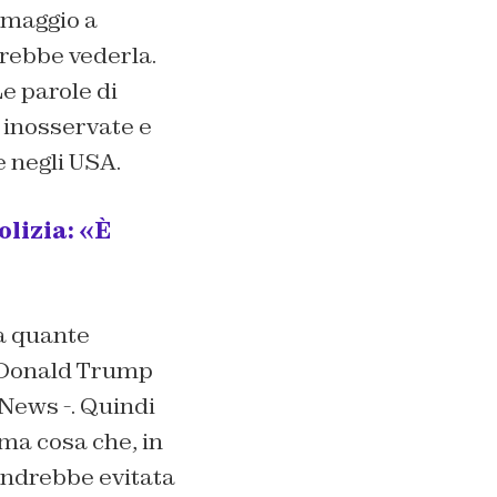
5 maggio a
rrebbe vederla.
Le parole di
inosservate e
e negli USA.
lizia: «È
da quante
o Donald Trump
 News
-. Quindi
ma cosa che, in
 andrebbe evitata