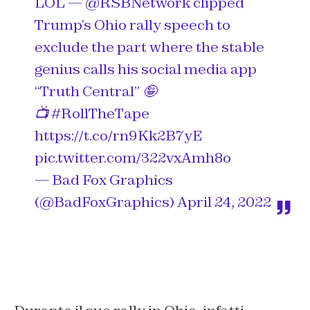
LOL —
@RSBNetwork
clipped
Trump’s Ohio rally speech to
exclude the part where the stable
genius calls his social media app
“Truth Central” 🤪
📺
#RollTheTape
https://t.co/rn9Kk2B7yE
pic.twitter.com/322vxAmh8o
— Bad Fox Graphics
(@BadFoxGraphics)
April 24, 2022