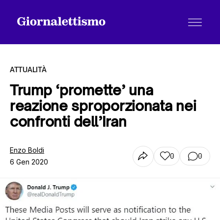
ATTUALITÀ
Trump ‘promette’ una
reazione sproporzionata nei
Tutti gli articoli
confronti dell’Iran
Chi siamo
Enzo Boldi
0
0
6 Gen 2020
Contatti