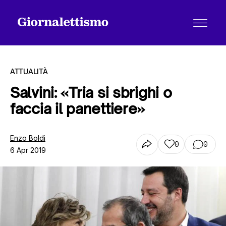
ATTUALITÀ
Salvini: «Tria si sbrighi o
faccia il panettiere»
Tutti gli articoli
Enzo Boldi
0
0
6 Apr 2019
Chi siamo
Contatti