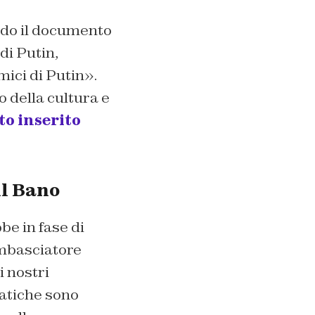
ndo il documento
di Putin,
ici di Putin».
 della cultura e
to inserito
Al Bano
be in fase di
ambasciatore
i nostri
ratiche sono