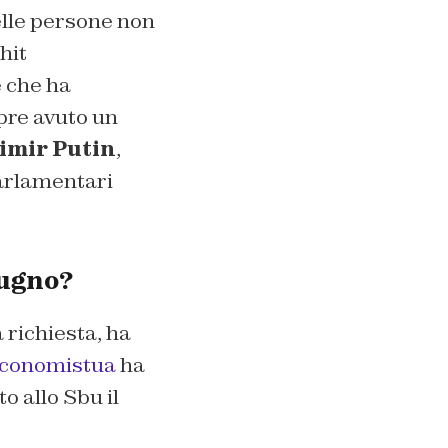
elle persone non
hit
e che ha
pre avuto un
imir Putin
,
parlamentari
tugno?
 richiesta, ha
conomistua
ha
 allo Sbu il