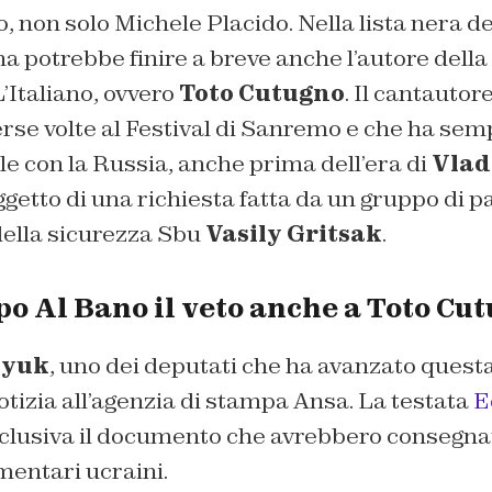
, non solo Michele Placido. Nella lista nera d
na potrebbe finire a breve anche l’autore della 
’Italiano, ovvero
Toto Cutugno
. Il cantautor
rse volte al Festival di Sanremo e che ha sem
e con la Russia, anche prima dell’era di
Vlad
getto di una richiesta fatta da un gruppo di 
della sicurezza Sbu
Vasily Gritsak
.
po Al Bano il veto anche a Toto Cu
nyuk
, uno dei deputati che ha avanzato questa
tizia all’agenzia di stampa Ansa. La testata
E
clusiva il documento che avrebbero consegnato
mentari ucraini.