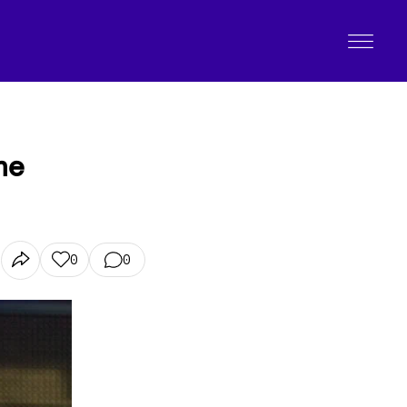
ne
0
0