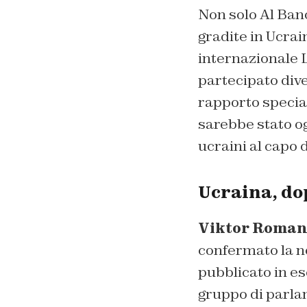
Non solo Al Bano
gradite in Ucrai
internazionale L
partecipato dive
rapporto special
sarebbe stato og
ucraini al capo 
Ucraina, do
Viktor Roma
confermato la no
pubblicato in es
gruppo di parla