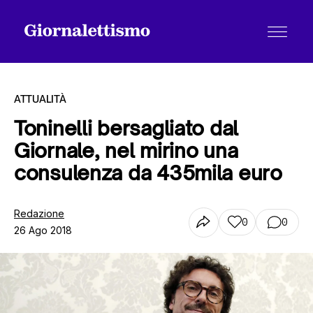
ATTUALITÀ
Toninelli bersagliato dal
Giornale, nel mirino una
Tutti gli articoli
consulenza da 435mila euro
Chi siamo
Redazione
0
0
26 Ago 2018
Contatti