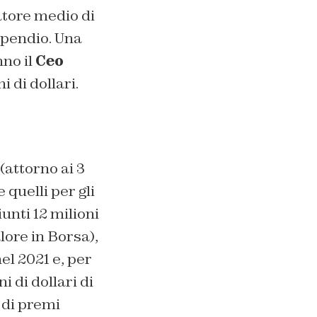
atore medio di
ipendio. Una
no il
Ceo
 di dollari.
(attorno ai 3
 quelli per gli
unti 12 milioni
lore in Borsa),
nel 2021 e, per
i di dollari di
 di premi