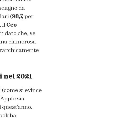
uadagno da
lari (
98,7,
per
 il
Ceo
n dato che, se
 una clamorosa
 gerarchicamente
i nel 2021
i (come si evince
 Apple sia
i quest’anno.
ook ha