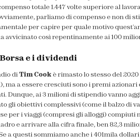
ompenso totale 1.447 volte superiore al lavor
ovviamente, parliamo di compenso e non di st
amentale per capire per quale motivo quest’an
ia avvicinato così repentinamente ai 100 milioni
 Borsa e i dividendi
ndio di
Tim Cook
è rimasto lo stesso del 2020 
i), ma a essere cresciuti sono i premi azionari e
ti. Dunque, ai 3 milioni di stipendio vanno aggi
o gli obiettivi complessivi (come il balzo di va
ese per i viaggi (compresi gli alloggi) compiuti 
dro e arrivare alla cifra finale, ben 82,3 milion
 Se a questi sommiamo anche i 401mila dollari