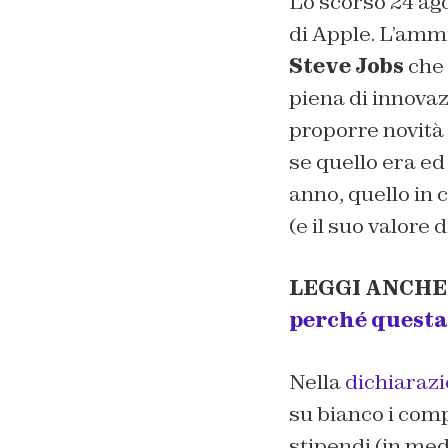
Lo scorso 24 ag
di Apple. L’ammi
Steve Jobs
che 
piena di innovaz
proporre novità 
se quello era ed 
anno, quello in 
(e il suo valore 
LEGGI ANCHE
perché questa 
Nella
dichiarazi
su bianco i compe
stipendi (in medi