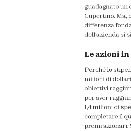
guadagnato un c
Cupertino. Ma, 
differenza fond
dell’azienda si s
Le azioni in
Perché lo stipe
milioni di dollar
obiettivi raggiun
per aver raggiunt
1,4 milioni di sp
completare il qua
premi azionari.