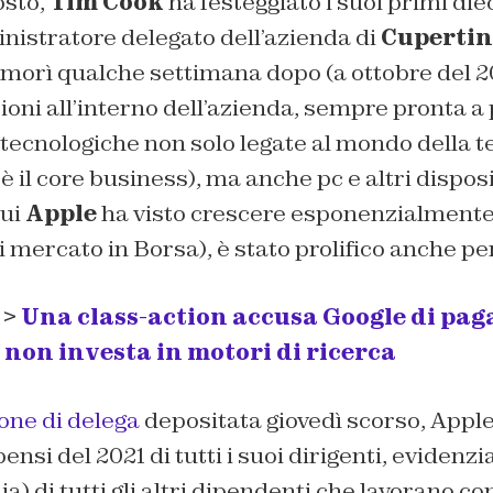
osto,
Tim Cook
ha festeggiato i suoi primi diec
nistratore delegato dell’azienda di
Cupertin
morì qualche settimana dopo (a ottobre del 2
ioni all’interno dell’azienda, sempre pronta a
tecnologiche non solo legate al mondo della t
è il core business), ma anche pc e altri disposit
cui
Apple
ha visto crescere esponenzialmente 
di mercato in Borsa), è stato prolifico anche per
 >
Una class-action accusa Google di pag
non investa in motori di ricerca
one di delega
depositata giovedì scorso, Appl
nsi del 2021 di tutti i suoi dirigenti, evidenz
a) di tutti gli altri dipendenti che lavorano con