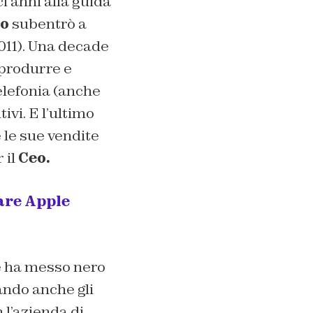
i anni alla guida
o
subentrò a
011). Una decade
 produrre e
elefonia (anche
ivi. E l’ultimo
le sue vendite
 il
Ceo.
are Apple
e ha messo nero
iando anche gli
 l’azienda di