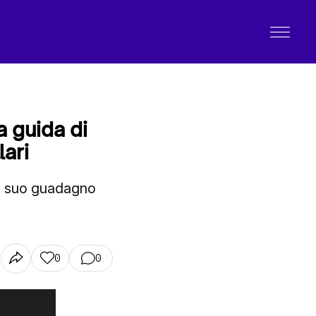
a guida di
ari
 il suo guadagno
0
0