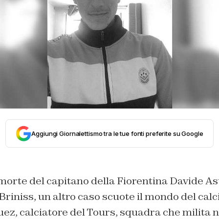
Aggiungi Giornalettismo tra le tue fonti preferite su Google
morte del capitano della Fiorentina Davide Ast
iniss, un altro caso scuote il mondo del calcio
z, calciatore del Tours, squadra che milita 