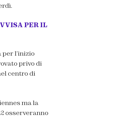
erdì.
VISA PER IL
per l’inizio
ovato privo di
el centro di
ciennes ma la
 e 2 osserveranno