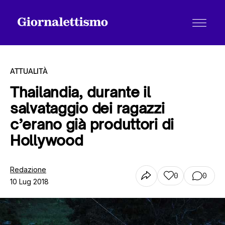
ATTUALITÀ
Thailandia, durante il
salvataggio dei ragazzi
Tutti gli articoli
c’erano già produttori di
Hollywood
Chi siamo
Redazione
0
0
10 Lug 2018
Contatti