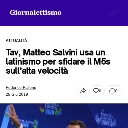
ATTUALITÀ
Tav, Matteo Salvini usa un
latinismo per sfidare il M5s
Tutti gli articoli
sull’alta velocità
Chi siamo
Federico Pallone
0
0
25 Giu 2019
Contatti