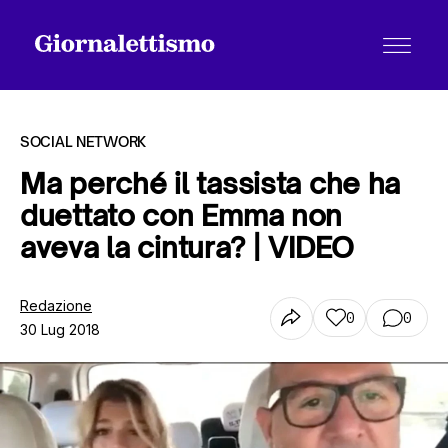
SOCIAL NETWORK
Ma perché il tassista che ha
duettato con Emma non
Tutti gli articoli
aveva la cintura? | VIDEO
Chi siamo
Redazione
0
0
30 Lug 2018
Contatti