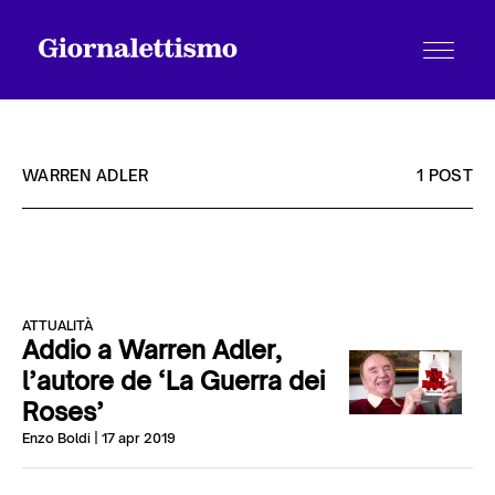
WARREN ADLER
1 POST
Tutti gli articoli
ATTUALITÀ
Chi siamo
Addio a Warren Adler,
l’autore de ‘La Guerra dei
Roses’
Contatti
Enzo Boldi
| 17 apr 2019