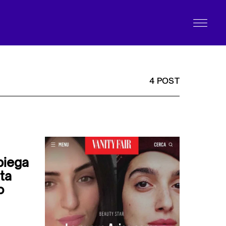
4 POST
piega
ta
o