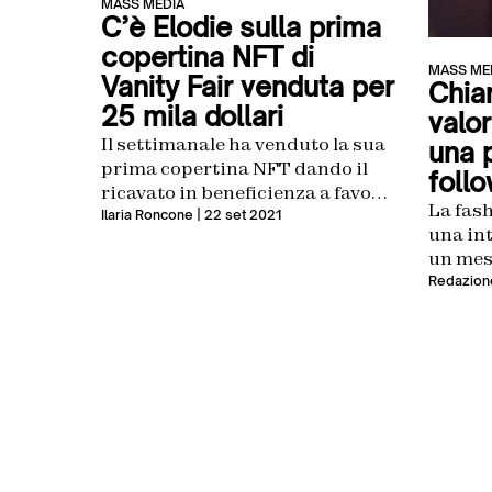
MASS MEDIA
C’è Elodie sulla prima
copertina NFT di
MASS ME
Vanity Fair venduta per
Chiar
25 mila dollari
valo
Il settimanale ha venduto la sua
una 
prima copertina NFT dando il
foll
ricavato in beneficienza a favore
La fash
della onlus Pangea
Ilaria Roncone
| 22 set 2021
una int
un mes
Redazion