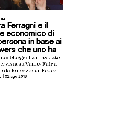
DIA
a Ferragni e il
re economico di
persona in base ai
owers che uno ha
ion blogger ha rilasciato
ervista su Vanity Fair a
e dalle nozze con Fedez
e
| 02 ago 2018