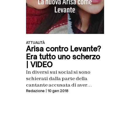
ATTUALITÀ
Arisa contro Levante?
Era tutto uno scherzo
| VIDEO
In diversi sui social si sono
schierati dalla parte della
cantante accusata di aver
copiato il look della giudice di X
Redazione
| 10 gen 2018
Factor. Molti fan ci sono cascati,
ma la lite su Instagram è fasulla