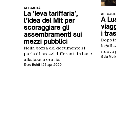
ATTUALITÀ
La ‘leva tariffaria’,
ATTUALIT
A Lu
l’idea del Mit per
viagg
scoraggiare gli
i tra
assembramenti sui
Dopo la
mezzi pubblici
legaliz
Nella bozza del documento si
nuovo g
parla di prezzi differenti in base
day”, i
Gaia Mell
alla fascia oraria
diventa
Enzo Boldi
| 23 apr 2020
vorre