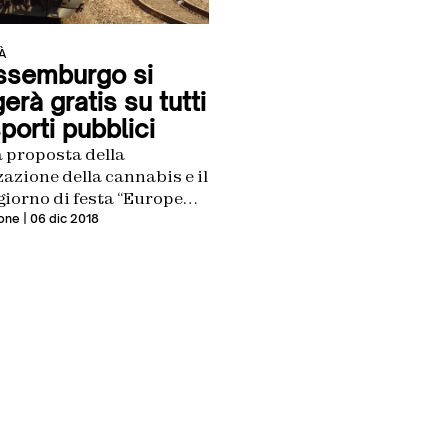
À
ssemburgo si
erà gratis su tutti
sporti pubblici
 proposta della
zazione della cannabis e il
iorno di festa “Europe
l piccolo stato sta
one
| 06 dic 2018
ndo il posto in cui tutti
mmo andare