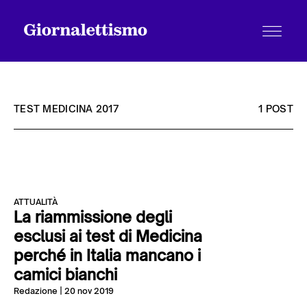
TEST MEDICINA 2017
1 POST
Tutti gli articoli
ATTUALITÀ
Chi siamo
La riammissione degli
esclusi ai test di Medicina
perché in Italia mancano i
Contatti
camici bianchi
Redazione
| 20 nov 2019