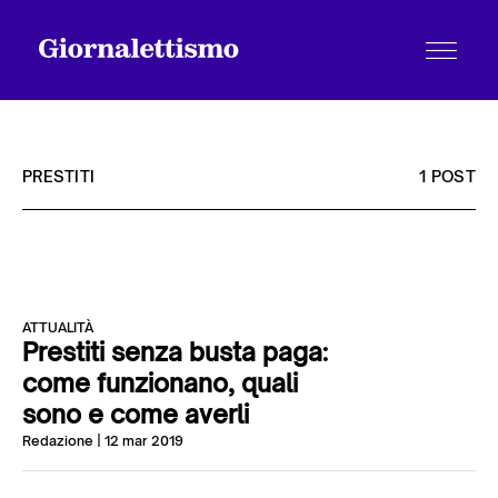
PRESTITI
1 POST
Tutti gli articoli
ATTUALITÀ
Chi siamo
Prestiti senza busta paga:
come funzionano, quali
sono e come averli
Contatti
Redazione
| 12 mar 2019