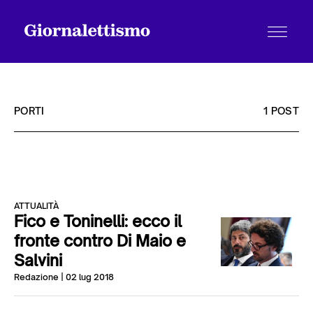
PORTI
1 POST
Tutti gli articoli
ATTUALITÀ
Chi siamo
Fico e Toninelli: ecco il
fronte contro Di Maio e
Salvini
Contatti
Redazione
| 02 lug 2018