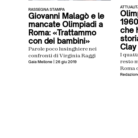
ATTUALIT
RASSEGNA STAMPA
Olim
Giovanni Malagò e le
1960
mancate Olimpiadi a
che 
Roma: «Trattammo
stor
con dei bambini»
Clay 
Parole poco lusinghiere nei
I quat
confronti di Virginia Raggi
resto m
Gaia Mellone
| 26 giu 2019
Roma de
Livio 
Redazion
l’incre
marato