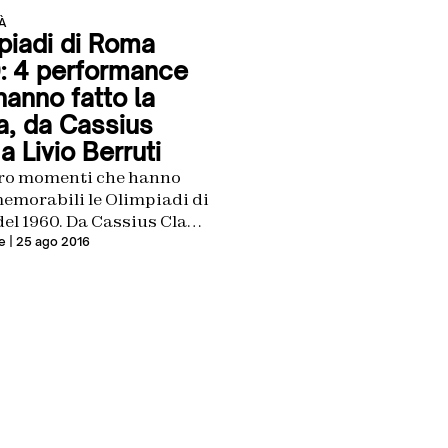
À
piadi di Roma
: 4 performance
hanno fatto la
ia, da Cassius
a Livio Berruti
tro momenti che hanno
emorabili le Olimpiadi di
l 1960. Da Cassius Clay a
Berruti passando per
e
| 25 ago 2016
dibile vittoria del
neta scalzo, Abebe Bikila