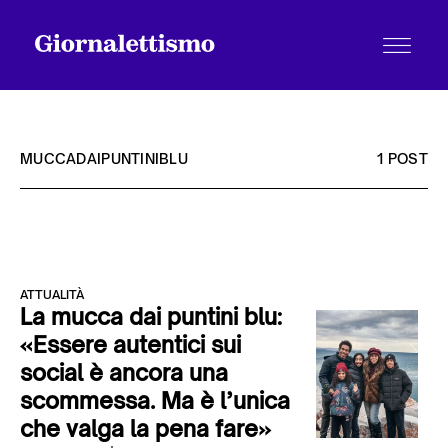
MUCCADAIPUNTINIBLU
1 POST
Tutti gli articoli
ATTUALITÀ
Chi siamo
La mucca dai puntini blu:
«Essere autentici sui
social è ancora una
Contatti
scommessa. Ma è l’unica
che valga la pena fare»