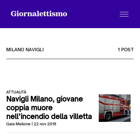
MILANO NAVIGLI
1 POST
Tutti gli articoli
ATTUALITÀ
Chi siamo
Navigli Milano, giovane
coppia muore
nell’incendio della villetta
Contatti
Gaia Mellone
| 22 nov 2019