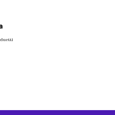
a
 duetti