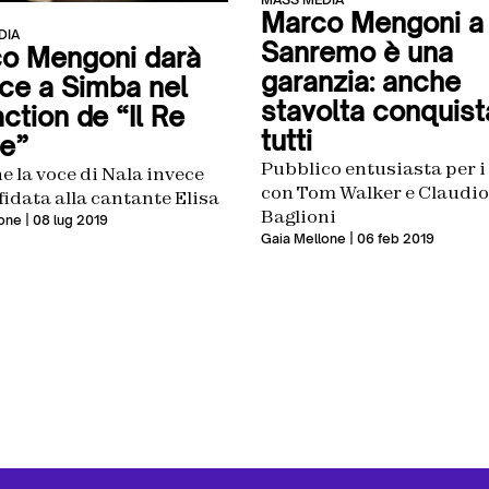
Marco Mengoni a
DIA
Sanremo è una
o Mengoni darà
garanzia: anche
oce a Simba nel
stavolta conquist
action de “Il Re
tutti
e”
Pubblico entusiasta per i
e la voce di Nala invece
con Tom Walker e Claudio
fidata alla cantante Elisa
Baglioni
one
| 08 lug 2019
Gaia Mellone
| 06 feb 2019