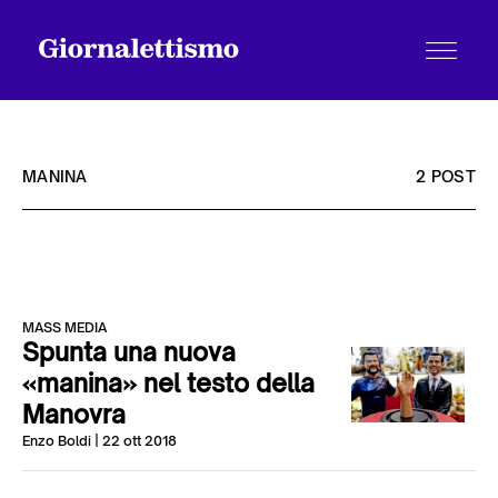
MANINA
2 POST
Tutti gli articoli
MASS MEDIA
Chi siamo
Spunta una nuova
«manina» nel testo della
Manovra
Contatti
Enzo Boldi
| 22 ott 2018