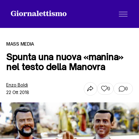
MASS MEDIA
Spunta una nuova «manina»
nel testo della Manovra
Tutti gli articoli
Enzo Boldi
0
0
22 Ott 2018
Chi siamo
Contatti