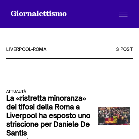
LIVERPOOL-ROMA
3 POST
Tutti gli articoli
ATTUALITÀ
Chi siamo
La «ristretta minoranza»
dei tifosi della Roma a
Liverpool ha esposto uno
Contatti
striscione per Daniele De
Santis