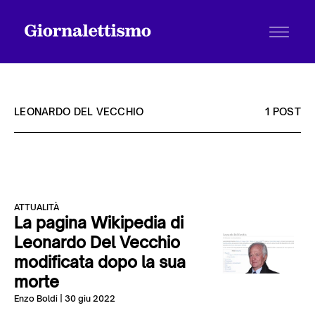
LEONARDO DEL VECCHIO
1 POST
Tutti gli articoli
ATTUALITÀ
Chi siamo
La pagina Wikipedia di
Leonardo Del Vecchio
modificata dopo la sua
Contatti
morte
Enzo Boldi
| 30 giu 2022